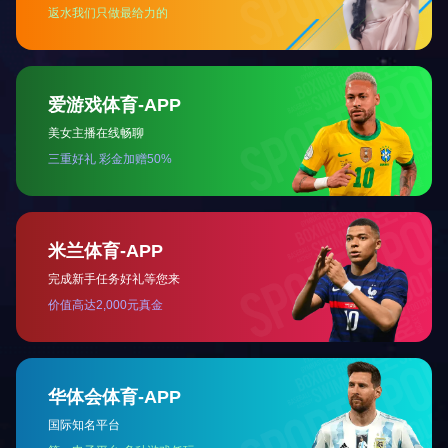
乐鱼平台-乐鱼（中国）一站式服务平台
028-85142333
联系电话：
400-001-5033
全国客户服务热线：
传真：028-85142333
地址：成都市高新区天府二街领地·环球金融中心A座46楼
邮箱：leading@leading-group.cn
扫一扫