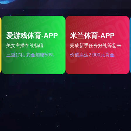
资者关系
加入我们
乐鱼平台-乐鱼（中国）一站式服务
息披露
客户中心
业管治
廉洁举报
资者日志
媒体合作
资者关系联络
乐鱼平台-乐鱼（中国）一站式服务平台 版权所有 技术支持