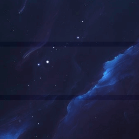
的理念，不断汇聚行业优质资
等在内的全生命发展周期特色服
值。目前已服务管理包括成都·
球贸易中心等全国几十座城市的