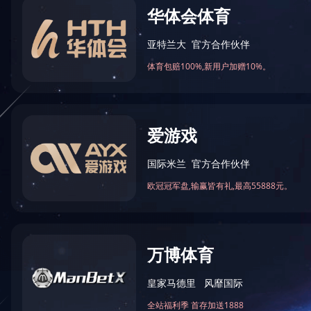
商业
B
usiness
领地集团商业服务运营管理，秉承客户至上
源，提供包括销售物业运营管理、房屋租赁
务，保障集团公司旗下商业高效运营和资产增
环球金融中心、成都·领地中心
、领地·
吉林环
商业资产。